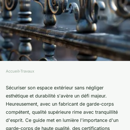
Accueil
›
Travaux
TRAVAUX
Fabricant garde-corps : il peut
Sécuriser son espace extérieur sans négliger
esthétique et durabilité s'avère un défi majeur.
vous offrir un produit de
Heureusement, avec un fabricant de garde-corps
qualité supérieure
compétent, qualité supérieure rime avec tranquillité
d'esprit. Ce guide met en lumière l'importance d'un
Chloé
•
26 avril 2024
•
3 min de lecture
garde-corps de haute qualité, des certifications