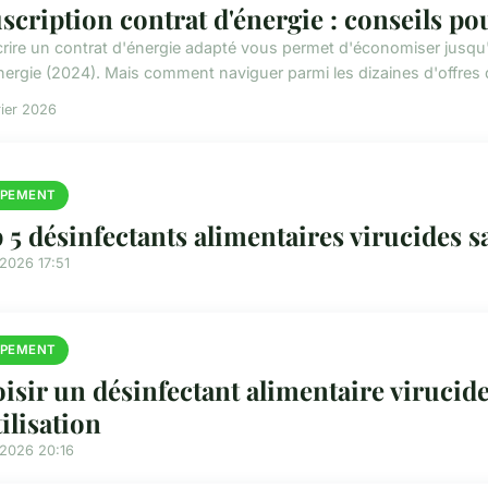
scription contrat d'énergie : conseils pou
rire un contrat d'énergie adapté vous permet d'économiser jusqu'
énergie (2024). Mais comment naviguer parmi les dizaines d'offres d
rier 2026
IPEMENT
 5 désinfectants alimentaires virucides s
2026 17:51
IPEMENT
isir un désinfectant alimentaire virucide
tilisation
/2026 20:16