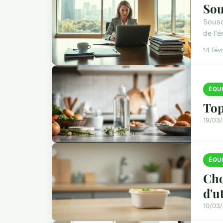
Sou
Sousc
de l'
14 fév
ÉQU
Top
19/03/
ÉQU
Cho
d'u
10/03