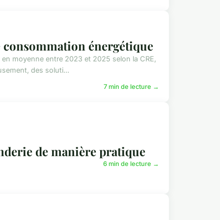
re consommation énergétique
 en moyenne entre 2023 et 2025 selon la CRE,
sement, des soluti...
7 min de lecture →
nderie de manière pratique
6 min de lecture →