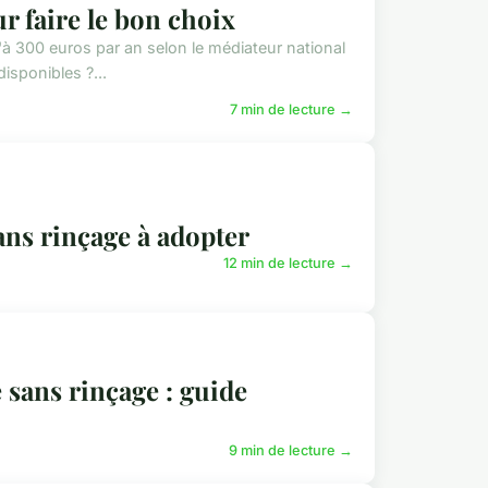
r faire le bon choix
à 300 euros par an selon le médiateur national
isponibles ?...
7 min de lecture →
ans rinçage à adopter
12 min de lecture →
 sans rinçage : guide
9 min de lecture →