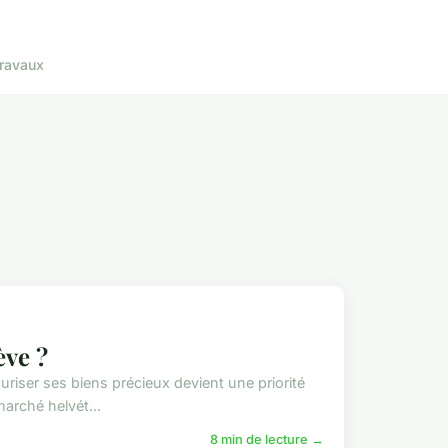
ravaux
ève ?
iser ses biens précieux devient une priorité
marché helvét...
8 min de lecture →