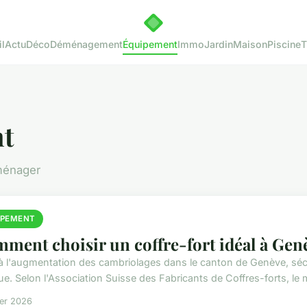
l
Actu
Déco
Déménagement
Équipement
Immo
Jardin
Maison
Piscine
T
t
ménager
IPEMENT
ment choisir un coffre-fort idéal à Gen
à l'augmentation des cambriolages dans le canton de Genève, sécur
ue. Selon l'Association Suisse des Fabricants de Coffres-forts, le 
ier 2026