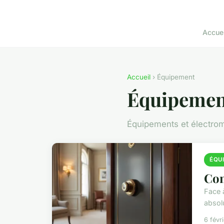
Accuei
Accueil
› Équipement
Équipemen
Équipements et électro
ÉQU
Com
Face 
absol
6 févr