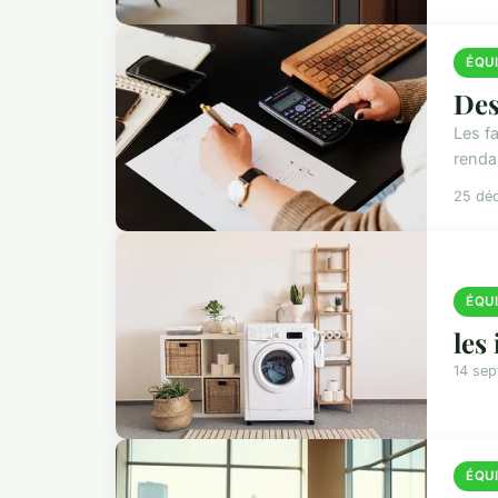
ÉQU
Des
Les f
renda
25 dé
ÉQU
les
14 se
ÉQU