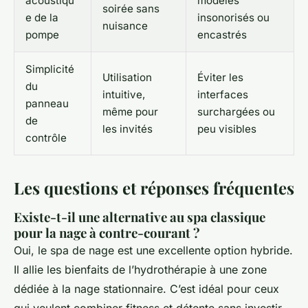
acoustiqu
modèles
soirée sans
e de la
insonorisés ou
nuisance
pompe
encastrés
Simplicité
Utilisation
Éviter les
du
intuitive,
interfaces
panneau
même pour
surchargées ou
de
les invités
peu visibles
contrôle
Les questions et réponses fréquentes
Existe-t-il une alternative au spa classique
pour la nage à contre-courant ?
Oui, le spa de nage est une excellente option hybride.
Il allie les bienfaits de l’hydrothérapie à une zone
dédiée à la nage stationnaire. C’est idéal pour ceux
qui veulent combiner fitness et détente sans investir