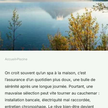
Accueil
›
Piscine
PISCINE
Top 5 critères pour
On croit souvent qu’un spa à la maison, c’est
l’assurance d’un quotidien plus doux, une bulle de
sélectionner un spa en Suisse
sérénité après une longue journée. Pourtant, une
mauvaise sélection peut vite tourner au cauchemar :
Blancheline
•
14/04/2026 15:04
•
8 min de lecture
installation bancale, électriquité mal raccordée,
entretien chronophage. Le rêve bien-être devient