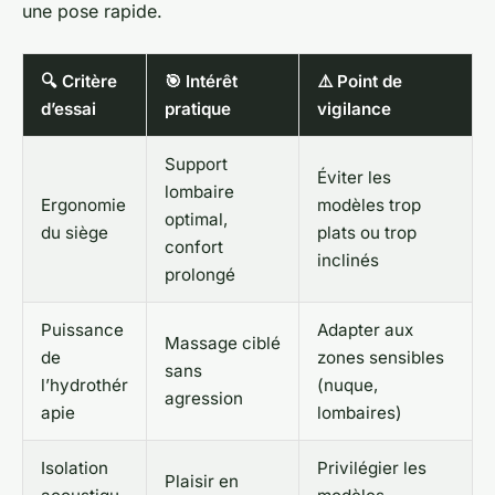
une pose rapide.
🔍 Critère
🎯 Intérêt
⚠️ Point de
d’essai
pratique
vigilance
Support
Éviter les
lombaire
Ergonomie
modèles trop
optimal,
du siège
plats ou trop
confort
inclinés
prolongé
Puissance
Adapter aux
Massage ciblé
de
zones sensibles
sans
l’hydrothér
(nuque,
agression
apie
lombaires)
Isolation
Privilégier les
Plaisir en