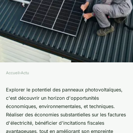
Accueil
›
Actu
ACTU
Quels sont les avantages des
Explorer le potentiel des panneaux photovoltaïques,
c'est découvrir un horizon d'opportunités
panneaux photovoltaiques ?
économiques, environnementales, et techniques.
Réaliser des économies substantielles sur les factures
Lucas
•
26 février 2024
•
3 min de lecture
d'électricité, bénéficier d'incitations fiscales
avantageuses, tout en améliorant son empreinte