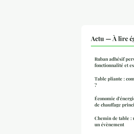
Actu — À lire 
Ruban adhésif pers
fonctionnalité et e
Table pliante : com
?
Économie d'énergie
de chauffage princi
Chemin de table : un bon choix pour sublimer
un évènement