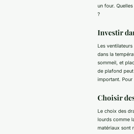
un four. Quelles
Lucas
•
28 décembre 2023
•
2 min de lecture
?
Investir da
Les ventilateur
dans la tempéra
sommeil, et plac
de plafond peut
important. Pour 
Choisir de
Le choix des dra
lourds comme la 
matériaux sont r