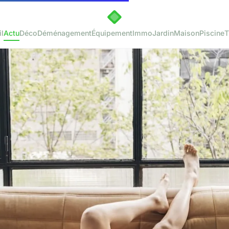
l
Actu
Déco
Déménagement
Équipement
Immo
Jardin
Maison
Piscine
T