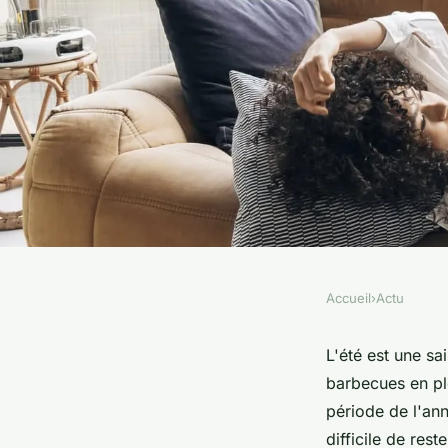
Accueil
›
Actu
ACTU
Comment rafraîchir
L'été est une sa
barbecues en ple
été ?
période de l'ann
difficile de res